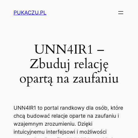
Przejdź
PUKACZU.PL
do
treści
UNN4IR1 –
Zbuduj relację
opartą na zaufaniu
UNN4IR1 to portal randkowy dla osób, które
chcą budować relacje oparte na zaufaniu i
wzajemnym zrozumieniu. Dzięki
intuicyjnemu interfejsowi i możliwości