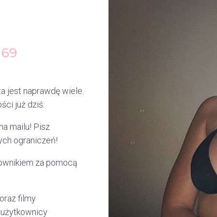
I69
a jest naprawdę wiele.
ci już dziś:
na mailu! Pisz
ch ograniczeń!
kownikiem za pomocą
oraz filmy
 użytkownicy