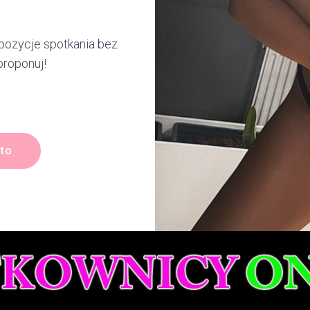
pozycje spotkania bez
proponuj!
nto