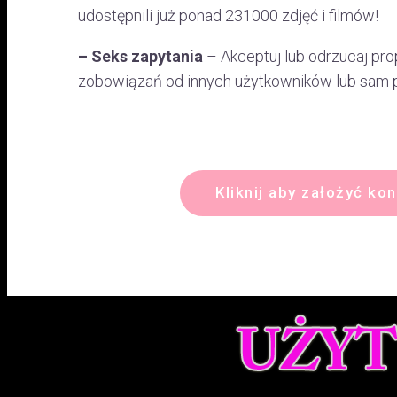
udostępnili już ponad 231000 zdjęć i filmów!
– Seks zapytania
– Akceptuj lub odrzucaj pro
zobowiązań od innych użytkowników lub sam 
Kliknij aby założyć ko