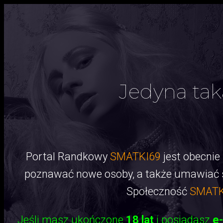
Jedyna tak
Portal Randkowy
SMATKI69
jest obecnie
poznawać nowe osoby, a także umawiać się
Społeczność
SMATK
Jeśli masz ukończone
18 lat
i posiadasz
e-