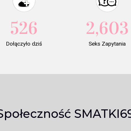
526
2,603
Dołączyło dziś
Seks Zapytania
Społeczność SMATKI6