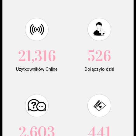
21,316
526
Użytkowników Online
Dołączyło dziś
2,603
441