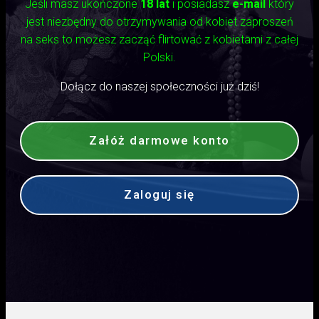
Jeśli masz ukończone
18 lat
i posiadasz
e-mail
który
jest niezbędny do otrzymywania od kobiet zaproszeń
na seks to możesz zacząć flirtować z kobietami z całej
Polski.
Dołącz do naszej społeczności już dziś!
Załóż darmowe konto
Zaloguj się