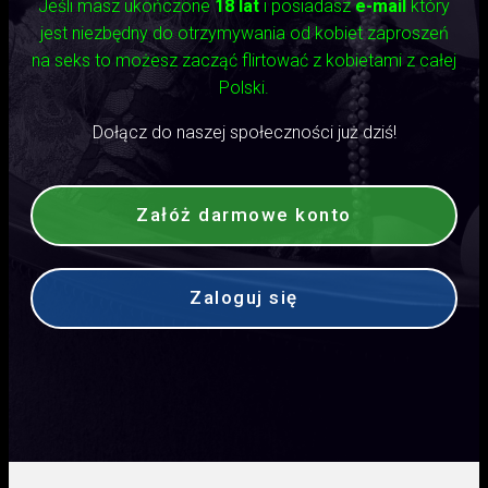
Jeśli masz ukończone
18 lat
i posiadasz
e-mail
który
jest niezbędny do otrzymywania od kobiet zaproszeń
na seks to możesz zacząć flirtować z kobietami z całej
Polski.
Dołącz do naszej społeczności już dziś!
Załóż darmowe konto
Zaloguj się