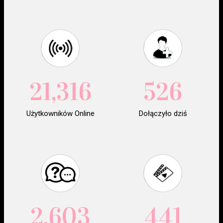
21,316
526
Użytkowników Online
Dołączyło dziś
2,603
441