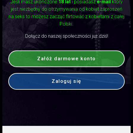
Jeśli masz ukończone
18 lat
i posiadasz
e-mail
który
jest niezbędny do otrzymywania od kobiet zaproszeń
na seks to możesz zacząć flirtować z kobietami z całej
Polski.
Dołącz do naszej społeczności już dziś!
Załóż darmowe konto
Zaloguj się