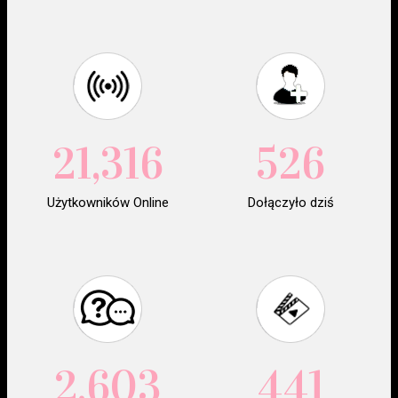
21,316
526
Użytkowników Online
Dołączyło dziś
2,603
441