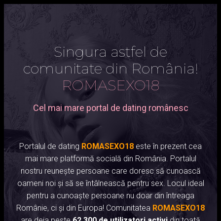
Singura astfel de
comunitate din România!
ROMASEXO18
Cel mai mare portal de dating românesc
Portalul de dating
ROMASEXO18
este în prezent cea
mai mare platformă socială din România. Portalul
nostru reunește persoane care doresc să cunoască
oameni noi și să se întâlnească pentru sex. Locul ideal
pentru a cunoaște persoane nu doar din întreaga
Românie, ci și din Europa! Comunitatea
ROMASEXO18
are deja peste
62.300 de utilizatori activi
din toată