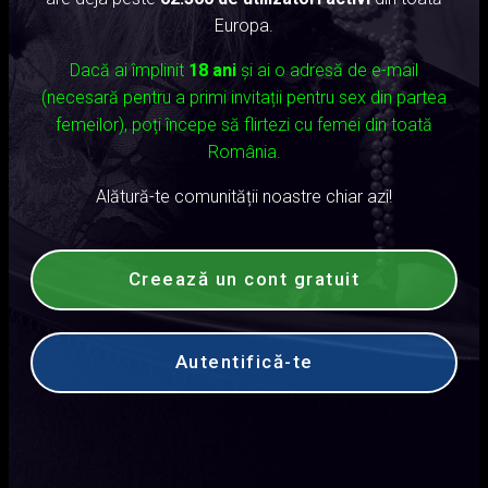
Europa.
Dacă ai împlinit
18 ani
și ai o adresă de e-mail
(necesară pentru a primi invitații pentru sex din partea
femeilor), poți începe să flirtezi cu femei din toată
România.
Alătură-te comunității noastre chiar azi!
Creează un cont gratuit
Autentifică-te