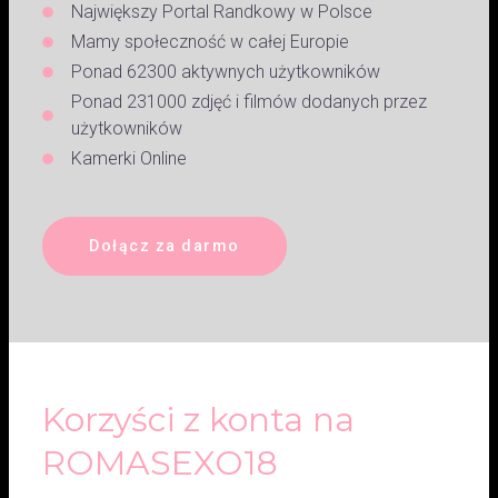
Największy Portal Randkowy w Polsce
Mamy społeczność w całej Europie
Ponad 62300 aktywnych użytkowników
Ponad 231000 zdjęć i filmów dodanych przez
użytkowników
Kamerki Online
Dołącz za darmo
Korzyści z konta na
ROMASEXO18