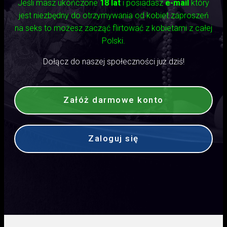
Jeśli masz ukończone
18 lat
i posiadasz
e-mail
który
jest niezbędny do otrzymywania od kobiet zaproszeń
na seks to możesz zacząć flirtować z kobietami z całej
Polski.
Dołącz do naszej społeczności już dziś!
Załóż darmowe konto
Zaloguj się