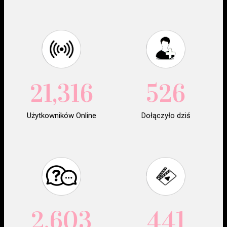
21,316
526
Użytkowników Online
Dołączyło dziś
2,603
441