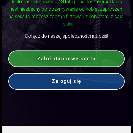
Jeśli masz ukończone
18 lat
i posiadasz
e-mail
który
jest niezbędny do otrzymywania od kobiet zaproszeń
na seks to możesz zacząć flirtować z kobietami z całej
Polski.
Dołącz do naszej społeczności już dziś!
Załóż darmowe konto
Zaloguj się