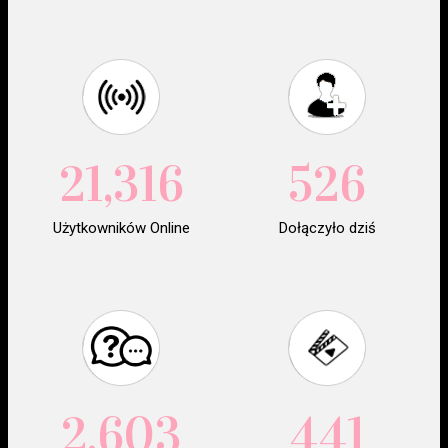
21,316
526
Użytkowników Online
Dołączyło dziś
2,603
441