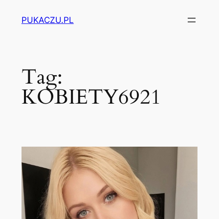
Przejdź
PUKACZU.PL
do
treści
Tag:
KOBIETY6921