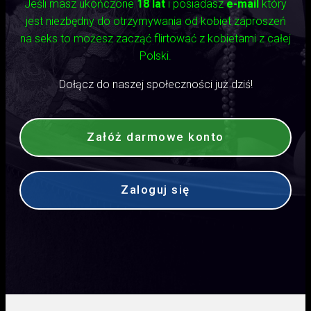
Jeśli masz ukończone
18 lat
i posiadasz
e-mail
który
jest niezbędny do otrzymywania od kobiet zaproszeń
na seks to możesz zacząć flirtować z kobietami z całej
Polski.
Dołącz do naszej społeczności już dziś!
Załóż darmowe konto
Zaloguj się