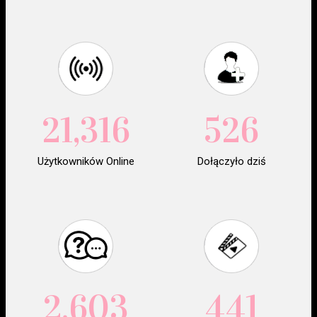
21,316
526
Użytkowników Online
Dołączyło dziś
2,603
441